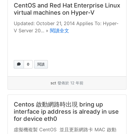
CentOS and Red Hat Enterprise Linux
virtual machines on Hyper-V
Updated: October 21, 2014 Applies To: Hyper-
V Server 20... »
閱讀全文
0
閱讀
sct
發佈於 12 年前
Centos 啟動網路時出現 bring up
interface ip address is already in use
for device eth0
虛擬機複製 CentOS 並且更新網路卡 MAC 啟動