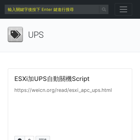
UPS
ESXi加UPS自動關機Script
https://weicn.org/read/esxi_apc_ups.html