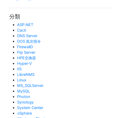
分類
ASP.NET
Cacti
DNS Server
DOS 批次指令
FirewallD
Ftp Server
HPE交換器
Hyper-V
IIS
LibreNMS
Linux
MS_SQLServer
MySQL
Photon
Synology
System Center
vSphere