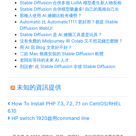
Stable Diffusion 合併多個 LoRA 模型產生新人物長相
Stable Diffusion 合併模型樂趣多! 自己的風格自己生
那種人使用 AI 繪圖比較有優勢 ?
Automatic 比 Automatic1111 更好用 ? 都是 Stable
Diffusion WebUI
Stable Diffusion 是 AI 繪圖工具還是玩具 ?
沒有免費的 Midjourney 和 Colab 又不想花錢怎麼辦 ?
用 AI 寫 Blog 文章好不好 ?
二款 Mac 無痛安裝的 Stable Diffusion 軟體
老闆在等待的未來 AI 人才
別誤會! 此 Stable Diffusion 非彼 Stable Diffusion
未知的資訊提供
文
上
How To Install PHP 7.3, 7.2, 7.1 on CentOS/RHEL
一
6.10
章
篇
下
HP switch 1920啟用command line
文
一
導
章
篇