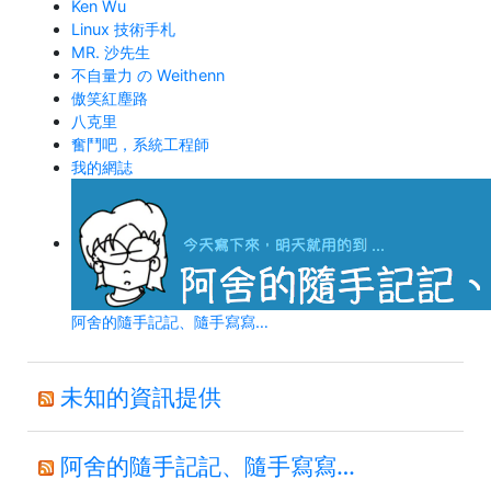
Ken Wu
Linux 技術手札
MR. 沙先生
不自量力 の Weithenn
傲笑紅塵路
八克里
奮鬥吧，系統工程師
我的網誌
阿舍的隨手記記、隨手寫寫…
未知的資訊提供
阿舍的隨手記記、隨手寫寫…