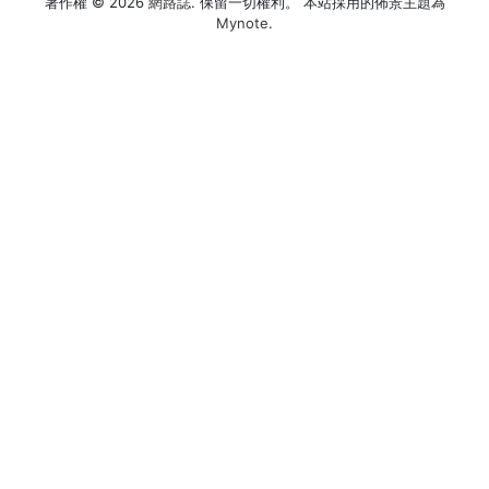
覽
著作權 © 2026
網路誌
. 保留一切權利。 本站採用的佈景主題為
文
Mynote
.
章