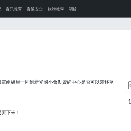
理
資訊教育
資通安全
軟體教學
關於
機電組組員一同到新光國小會勘資網中心是否可以遷移至
場要下來！