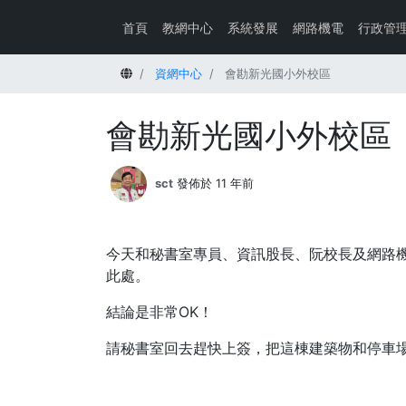
首頁
教網中心
系統發展
網路機電
行政管
首頁
資網中心
會勘新光國小外校區
會勘新光國小外校區
sct
發佈於 11 年前
今天和秘書室專員、資訊股長、阮校長及網路
此處。
結論是非常OK！
請秘書室回去趕快上簽，把這棟建築物和停車