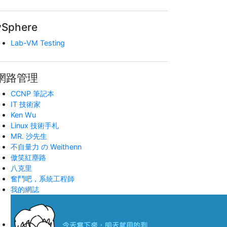
vSphere
Lab-VM Testing
網路管理
CCNP 筆記本
IT 技術家
Ken Wu
Linux 技術手札
MR. 沙先生
不自量力 の Weithenn
傲笑紅塵路
八克里
奮鬥吧，系統工程師
我的網誌