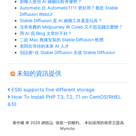
那種人使用 AI 繪圖比較有優勢 ?
Automatic 比 Automatic1111 更好用 ? 都是 Stable
Diffusion WebUI
Stable Diffusion 是 AI 繪圖工具還是玩具 ?
沒有免費的 Midjourney 和 Colab 又不想花錢怎麼辦 ?
用 AI 寫 Blog 文章好不好 ?
二款 Mac 無痛安裝的 Stable Diffusion 軟體
老闆在等待的未來 AI 人才
別誤會! 此 Stable Diffusion 非彼 Stable Diffusion
未知的資訊提供
文
上
ESXi supports five different storage
一
下
How To Install PHP 7.3, 7.2, 7.1 on CentOS/RHEL
章
篇
一
6.10
文
篇
導
章
文
覽
著作權 © 2026
網路誌
. 保留一切權利。 本站採用的佈景主題為
章
Mynote
.