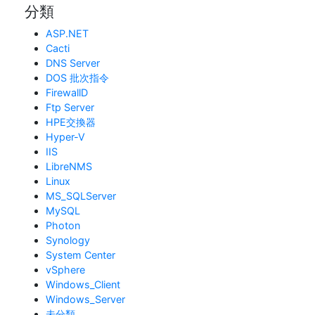
分類
ASP.NET
Cacti
DNS Server
DOS 批次指令
FirewallD
Ftp Server
HPE交換器
Hyper-V
IIS
LibreNMS
Linux
MS_SQLServer
MySQL
Photon
Synology
System Center
vSphere
Windows_Client
Windows_Server
未分類