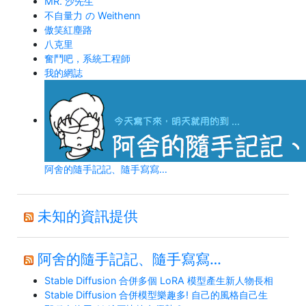
MR. 沙先生
不自量力 の Weithenn
傲笑紅塵路
八克里
奮鬥吧，系統工程師
我的網誌
阿舍的隨手記記、隨手寫寫…
未知的資訊提供
阿舍的隨手記記、隨手寫寫…
Stable Diffusion 合併多個 LoRA 模型產生新人物長相
Stable Diffusion 合併模型樂趣多! 自己的風格自己生