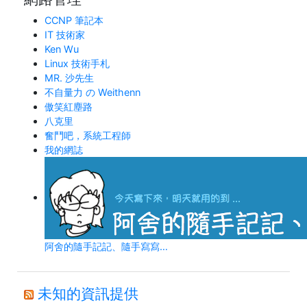
CCNP 筆記本
IT 技術家
Ken Wu
Linux 技術手札
MR. 沙先生
不自量力 の Weithenn
傲笑紅塵路
八克里
奮鬥吧，系統工程師
我的網誌
阿舍的隨手記記、隨手寫寫…
未知的資訊提供