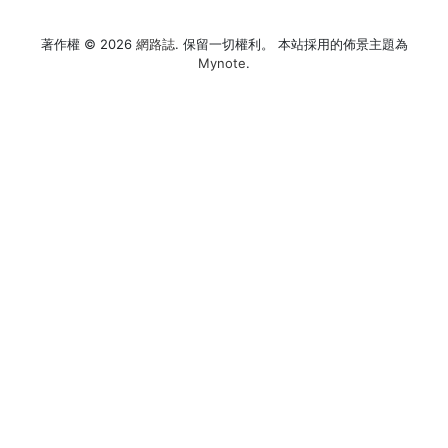
章
篇
一
文
篇
導
著作權 © 2026
網路誌
. 保留一切權利。 本站採用的佈景主題為
章
文
Mynote
.
覽
章