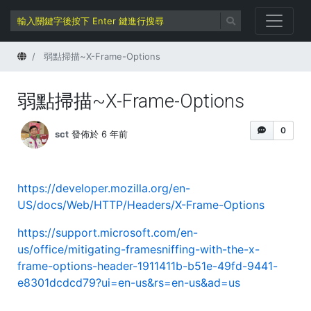
首頁
弱點掃描~X-Frame-Options
弱點掃描~X-Frame-Options
0
sct
發佈於 6 年前
https://developer.mozilla.org/en-
US/docs/Web/HTTP/Headers/X-Frame-Options
https://support.microsoft.com/en-
us/office/mitigating-framesniffing-with-the-x-
frame-options-header-1911411b-b51e-49fd-9441-
e8301dcdcd79?ui=en-us&rs=en-us&ad=us