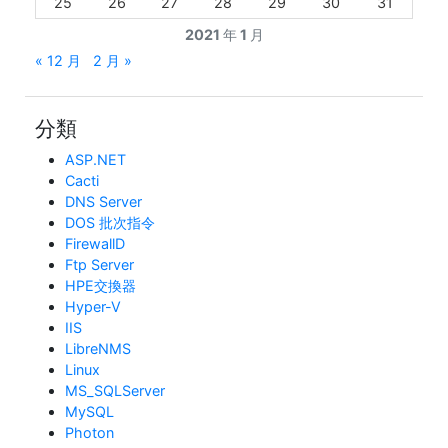
25
26
27
28
29
30
31
2021 年 1 月
« 12 月
2 月 »
分類
ASP.NET
Cacti
DNS Server
DOS 批次指令
FirewallD
Ftp Server
HPE交換器
Hyper-V
IIS
LibreNMS
Linux
MS_SQLServer
MySQL
Photon